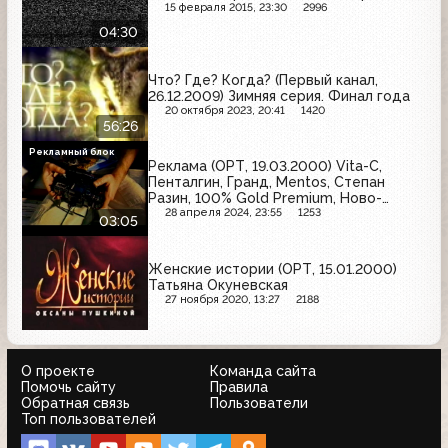
15 февраля 2015, 23:30
2996
04:30
Что? Где? Когда? (Первый канал,
26.12.2009) Зимняя серия. Финал года
20 октября 2023, 20:41
1420
56:26
Рекламный блок
Реклама (ОРТ, 19.03.2000) Vita-C,
Пенталгин, Гранд, Mentos, Степан
Разин, 100% Gold Premium, Ново-
Пассит, Олиговит, Coca-Cola
28 апреля 2024, 23:55
1253
03:05
Женские истории (ОРТ, 15.01.2000)
Татьяна Окуневская
27 ноября 2020, 13:27
2188
О проекте
Команда сайта
Помочь сайту
Правила
Обратная связь
Пользователи
Топ пользователей