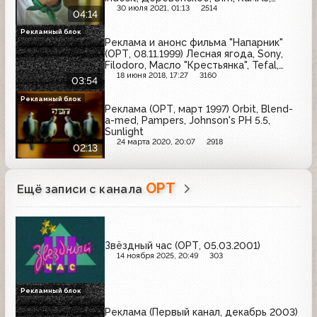
Samsung, Темпо, Ardo, Calve
30 июля 2021, 01:13
2514
04:14
Рекламный блок
Реклама и анонс фильма "Напарник"
(ОРТ, 08.11.1999) Лесная ягода, Sony,
Filodoro, Масло "Крестьянка", Tefal,
Intel Pentium 3, Pompea, Saturn,
18 июня 2018, 17:27
3160
03:54
Strepsils, Samsung, Чистая линия, Dental
Academy
Рекламный блок
Реклама (ОРТ, март 1997) Orbit, Blend-
a-med, Pampers, Johnson's PH 5.5,
Sunlight
24 марта 2020, 20:07
2918
02:13
ОРТ
Ещё записи с канала
Звёздный час (ОРТ, 05.03.2001)
14 ноября 2025, 20:49
303
Рекламный блок
Реклама (Первый канал, декабрь 2003)