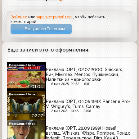
Войдите
или
зарегистрируйтесь
, чтобы добавить
комментарий
Вход через Телеграм
Еще записи этого оформления
Рекламный блок
Реклама (ОРТ, 02.07.2000) Snickers,
Би+, Mivimex, Mentos, Пушкинский,
Напитки из Черноголовки
6 мая 2025, 22:52
631
01:04
Рекламный блок
Реклама (ОРТ, 04.05.1997) Pantene Pro-
V, Wrigley's, Tums, Camay
2 мая 2021, 13:46
2496
02:27
Рекламный блок
Реклама (ОРТ, 28.09.1999) Новый
взгляд, Whiskas, Wispa, Pompea, Рондо,
Indesit, Деревенское, Dim, КамАЗ,