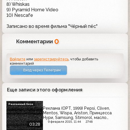
8) Whiskas
9) Pyramid Home Video
10) Nescafe
Записано во время фильма "Чёрный пёс"
0
Комментарии
Войдите
или
зарегистрируйтесь
, чтобы добавить
комментарий
Вход через Телеграм
Еще записи этого оформления
Рекламный блок
Реклама (ОРТ, 1999) Pepsi, Cliven,
Mentos, Wispa, Ariston, Принцесса
Нури, Samsung, Stimorol, масло
"Деревенское", Sunsilk
9 февраля 2015, 11:44
2748
03:28