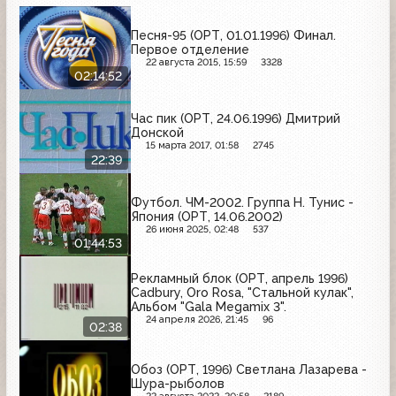
Песня-95 (ОРТ, 01.01.1996) Финал.
Первое отделение
22 августа 2015, 15:59
3328
02:14:52
Час пик (ОРТ, 24.06.1996) Дмитрий
Донской
15 марта 2017, 01:58
2745
22:39
Футбол. ЧМ-2002. Группа H. Тунис -
Япония (ОРТ, 14.06.2002)
26 июня 2025, 02:48
537
01:44:53
Рекламный блок (ОРТ, апрель 1996)
Cadbury, Oro Rosa, "Стальной кулак",
Альбом "Gala Megamix 3".
24 апреля 2026, 21:45
96
02:38
Обоз (ОРТ, 1996) Светлана Лазарева -
Шура-рыболов