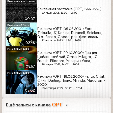
Рекламная заставка
Рекламная заставка (ОРТ, 1997-1998)
10 июля 2015, 11:10
2492
00:07
Рекламный блок
Реклама (ОРТ, 05.06.2001) Ford,
Tikkurila, J7, Konica, Duracell, Snickers,
O.b., Злато, Ореол, рок-фестиваль
"Крылья-2001"
22 апреля 2023, 14:36
1695
02:48
Рекламный блок
Реклама (ОРТ, 29.10.2000) Грация,
Цейлонский чай, Omsa, Milagro, LG,
Fructis, Filodoro, Упсарин Упса,
Ярославские краски, Garnier, Ahmad,
28 марта 2021, 14:02
2605
09:57
Рэй Чарльз в Кремле, 1С: Бухгалтерия,
Fanta, Wispa, Samsung, Dirol, Maybelline,
Рекламный блок
Реклама (ОРТ, 19.05.2000) Fanta, Orbit,
Пей сок, Europa Plus, Coldrex HotRem
Финт, Darling, Тюнс, Mirinda, Maxidrom-
2000
10 октября 2024, 00:28
1254
03:02
ОРТ
Ещё записи с канала