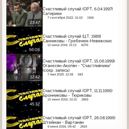
Счастливый случай (ОРТ, 6.04.1997)
Сатирики
7 сентября 2022, 15:02
1918
23:47
Счастливый случай (ЦТ, 1989)
Санниковы - Гребенюк-Невяжских
12 июня 2016, 15:13
4076
56:08
Счастливый случай (ОРТ, 15.06.1999)
Оганесян-Акопян - “Счастливчики”
(сокр. запись)
7 мая 2025, 12:58
583
12:42
Счастливый случай (ОРТ, 11.11.1995)
Бронниковы - Тюриковы
10 июня 2016, 10:21
2855
45:32
Счастливый случай (ОРТ, 26.08.1995)
Штейман - Вартанян
9 июня 2016, 09:42
2619