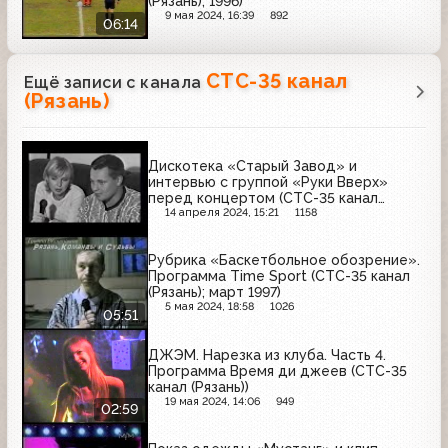
(Рязань); 1996)
9 мая 2024, 16:39
892
06:14
СТС-35 канал
Ещё записи с канала
(Рязань)
Дискотека «Старый Завод» и
интервью с группой «Руки Вверх»
перед концертом (СТС-35 канал
(Рязань))
14 апреля 2024, 15:21
1158
Рубрика «Баскетбольное обозрение».
Программа Time Sport (СТС-35 канал
(Рязань); март 1997)
5 мая 2024, 18:58
1026
05:51
ДЖЭМ. Нарезка из клуба. Часть 4.
Программа Время ди джеев (СТС-35
канал (Рязань))
19 мая 2024, 14:06
949
02:59