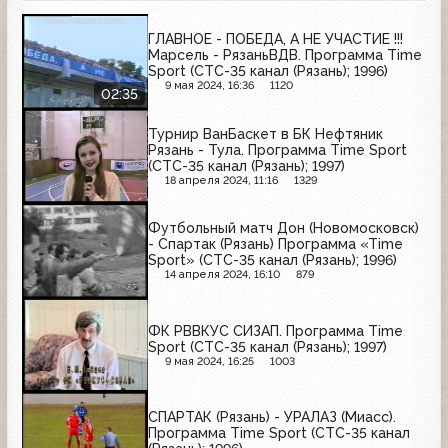
ГЛАВНОЕ - ПОБЕДА, А НЕ УЧАСТИЕ !!!
Марсель - РязаньВДВ. Программа Time
Sport (СТС-35 канал (Рязань); 1996)
9 мая 2024, 16:36
1120
02:35
Турнир ВанБаскет в БК Нефтяник
Рязань - Тула. Программа Time Sport
(СТС-35 канал (Рязань); 1997)
18 апреля 2024, 11:16
1329
Футбольный матч Дон (Новомосковск)
- Спартак (Рязань) Программа «Time
Sport» (СТС-35 канал (Рязань); 1996)
14 апреля 2024, 16:10
879
ФК РВВКУС СИЗАП. Программа Time
Sport (СТС-35 канал (Рязань); 1997)
9 мая 2024, 16:25
1003
СПАРТАК (Рязань) - УРАЛАЗ (Миасс).
Программа Time Sport (СТС-35 канал