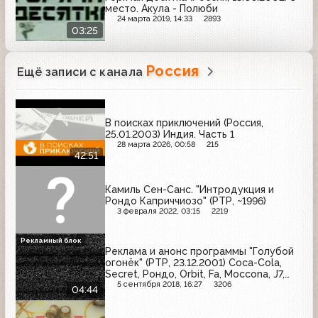
место. Акула - Полюби
24 марта 2019, 14:33
2893
03:25
Россия
Ещё записи с канала
В поисках приключений (Россия,
25.01.2003) Индия. Часть 1
28 марта 2026, 00:58
215
42:51
Камиль Сен-Санс. "Интродукция и
Рондо Каприччиозо" (РТР, ~1996)
3 февраля 2022, 03:15
2219
Рекламный блок
Реклама и анонс программы "Голубой
огонёк" (РТР, 23.12.2001) Coca-Cola,
Secret, Рондо, Orbit, Fa, Moccona, J7,
Old Spice
5 сентября 2018, 16:27
3206
04:44