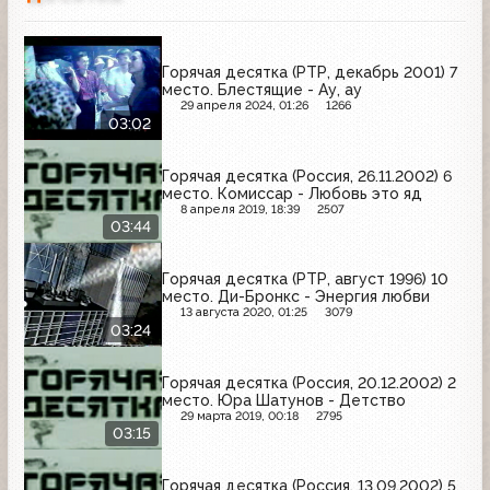
Горячая десятка (РТР, декабрь 2001) 7
место. Блестящие - Ау, ау
29 апреля 2024, 01:26
1266
03:02
Горячая десятка (Россия, 26.11.2002) 6
место. Комиссар - Любовь это яд
8 апреля 2019, 18:39
2507
03:44
Горячая десятка (РТР, август 1996) 10
место. Ди-Бронкс - Энергия любви
13 августа 2020, 01:25
3079
03:24
Горячая десятка (Россия, 20.12.2002) 2
место. Юра Шатунов - Детство
29 марта 2019, 00:18
2795
03:15
Горячая десятка (Россия, 13.09.2002) 5