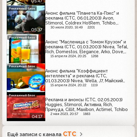
05:47
Абсолют, Actimel, Huggies
Рекламный блок
Анонс фильма "Планета Ка-Пэкс" и
реклама (СТС, 06.01.2003) Avon,
Stimorol, Coldrex HotRem, Tchibo,
Sunsilk, Тюнс, Упсарин Упса, J7,
30 июля 2020, 16:49
2201
05:37
Слад&Ко, Пикадор, Orbit, Фервекс
Рекламный блок
Анонс "Масленица с Томом Крузом" и
реклама (СТС, 01.03.2003) Nivea, Tefal,
Rich, Domestos, Elegance, Arko, Dove,
Любимый сад, Twixels, Чемпион, Sunsilk,
15 апреля 2024, 20:25
1268
Шармэль, Pepsodent, Моя семья
Рекламный блок
Анонс фильма "Коэффициент
интеллекта" и реклама (СТС,
01.03.2003) Nivea, Wella, J7, Майский
чай, L'Oreal, Мечта хозяйки, Домик в
15 апреля 2024, 20:22
1119
деревне, Snickers, Nesquik, Балтимор,
Fruit-tella, Faberlic, Losk, Vichy, Рыжий
Рекламный блок
Реклама и анонсы (СТС, 02.05.2003)
Ап
Huggies, Stimorol, Активиа, Rich,
Причуда, Cillit, Maxibon, Actimel, Tchibo
2 мая 2023, 20:57
1883
04:17
СТС
Ещё записи с канала