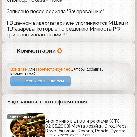
Записано после сериала "Зачарованные"
! В данном видеоматериале упоминаются М.Шац и
Т.Лазарева, которые по решению Минюста РФ
признаны иноагентами !!!
0
Комментарии
Войдите
или
зарегистрируйтесь
, чтобы добавить
комментарий
Вход через Телеграм
Еще записи этого оформления
Рекламный блок
Анонс кино в 21:00 и реклама (СТС,
02.05.2003) Мечта хозяйки, Dirol, Pepsi,
Dove, Активиа, Rexona, Rondo, Русское
лото, Timotei, KitKat, Carlsberg, Knorr,
2 мая 2023, 20:55
1777