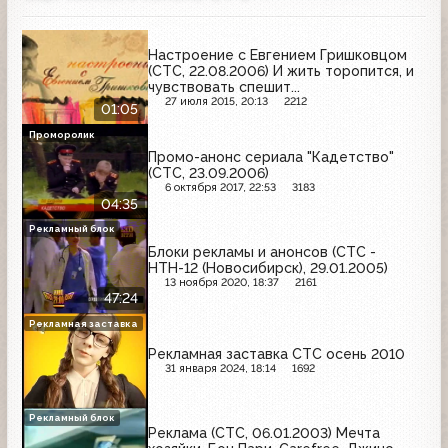
Настроение с Евгением Гришковцом
(СТС, 22.08.2006) И жить торопится, и
чувствовать спешит...
27 июля 2015, 20:13
2212
01:05
Проморолик
Промо-анонс сериала "Кадетство"
(СТС, 23.09.2006)
6 октября 2017, 22:53
3183
04:35
Рекламный блок
Блоки рекламы и анонсов (СТС -
НТН-12 (Новосибирск), 29.01.2005)
13 ноября 2020, 18:37
2161
47:24
Рекламная заставка
Рекламная заставка СТС осень 2010
31 января 2024, 18:14
1692
Рекламный блок
Реклама (СТС, 06.01.2003) Мечта