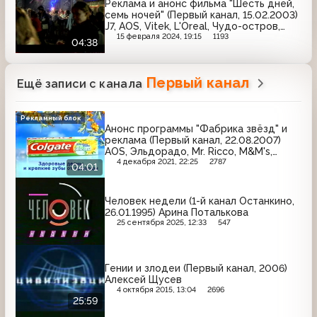
Реклама и анонс фильма "Шесть дней,
семь ночей" (Первый канал, 15.02.2003)
J7, AOS, Vitek, L'Oreal, Чудо-остров,
Stimorol, Злато, Ruscafe, Fanta
15 февраля 2024, 19:15
1193
04:38
Первый канал
Ещё записи с канала
Рекламный блок
Анонс программы "Фабрика звёзд" и
реклама (Первый канал, 22.08.2007)
AOS, Эльдорадо, Mr. Ricco, M&M's,
BiMax, Яшма-Золото, Артро-Актив, Мир,
4 декабря 2021, 22:25
2787
04:01
Palmolive, Colgate
Человек недели (1-й канал Останкино,
26.01.1995) Арина Поталькова
25 сентября 2025, 12:33
547
Гении и злодеи (Первый канал, 2006)
Алексей Щусев
4 октября 2015, 13:04
2696
25:59