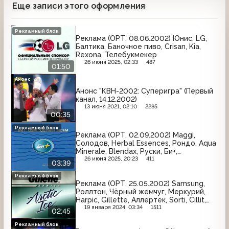
Еще записи этого оформления
Рекламный блок
Реклама (ОРТ, 08.06.2002) Юнис, LG,
Балтика, Баночное пиво, Crisan, Kia,
Rexona, Телебукмекер
26 июня 2025, 02:33
487
01:50
Анонс
Анонс "КВН-2002: Суперигра" (Первый
канал, 14.12.2002)
13 июня 2021, 02:10
2285
00:35
Рекламный блок
Реклама (ОРТ, 02.09.2002) Maggi,
Солодов, Herbal Essences, Рондо, Aqua
Minerale, Blendax, Руски, Би+,
Head&Shoulders, Ambassador, Efes
26 июня 2025, 20:23
411
03:39
Pilsener
Рекламный блок
Реклама (ОРТ, 25.05.2002) Samsung,
Роллтон, Чёрный жемчуг, Меркурий,
Harpic, Gillette, Аллертек, Sorti, Cillit,
Metylan, Mentos, Три поросёнка,
19 января 2024, 03:34
1511
02:45
Tikkurila
Рекламный блок