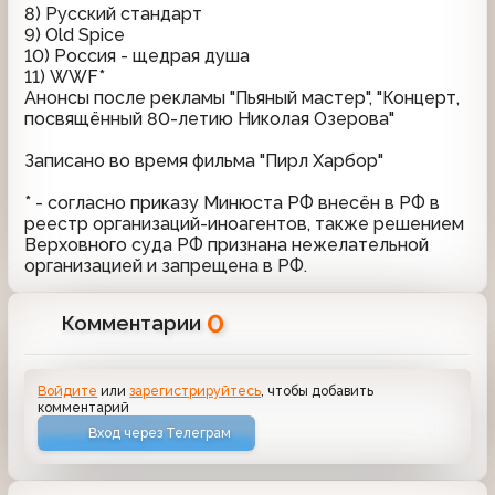
8) Русский стандарт
9) Old Spice
10) Россия - щедрая душа
11) WWF*
Анонсы после рекламы "Пьяный мастер", "Концерт,
посвящённый 80-летию Николая Озерова"
Записано во время фильма "Пирл Харбор"
* - согласно приказу Минюста РФ внесён в РФ в
реестр организаций-иноагентов, также решением
Верховного суда РФ признана нежелательной
организацией и запрещена в РФ.
0
Комментарии
Войдите
или
зарегистрируйтесь
, чтобы добавить
комментарий
Вход через Телеграм