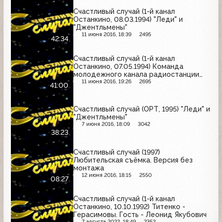
Счастливый случай (1-й канал
Останкино, 08.03.1994) "Леди" и
"Джентльмены"
11 июня 2016, 18:39
2495
42:34
Счастливый случай (1-й канал
Останкино, 07.05.1994) Команда
молодежного канала радиостанции
"Юность" - Сборная команда
11 июня 2016, 19:26
2695
41:00
телевидения "Останкино"
Счастливый случай (ОРТ, 1995) "Леди" и
"Джентльмены"
7 июня 2016, 18:09
3042
38:23
Счастливый случай (1997)
Любительская съёмка. Версия без
монтажа
12 июня 2016, 18:15
2550
08:27
Счастливый случай (1-й канал
Останкино, 10.10.1992) Титенко -
Герасимовы. Гость - Леонид Якубович
7 августа 2022, 18:49
2352