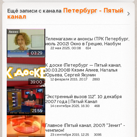
Петербург - Пятый
Ещё записи с канала
канал
Анонс
Телемагазин и анонсы (ТРК Петербург,
июль 2002) Окно в Грецию, Наобум
22 мая 2025, 00:08
614
03:29
К доске (Петербург — Пятый канал,
30.03.2008) Кязим Алиев, Наталья
Юрьева, Сергей Якунин
12 февраля 2015, 20:17
2893
39:00
"Экстренный вызов 112". 10 декабря
2007 года | Пятый Канал
14 сентября 2025, 16:30
468
21:55
Главное (Пятый канал, 2007) "Зенит" -
чемпион!
23 сентября 2015, 12:25
3095