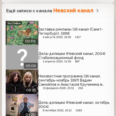
Невский канал
Ещё записи с канала
Заставка
Заставка рекламы (36 канал (Санкт-
Петербург), 1999)
4 августа 2022, 18:26
1417
00:05
Дела-делишки (Невский канал, 2004)
Стабилизационный фонд
1 апреля 2024, 14:39
887
05:06
Неизвестная программа (36 канал,
сентябрь-ноябрь 1997) Вадим
Самойлов и Анастасия Кручинина в
Питере
13 февраля 2026, 23:51
256
08:35
Дела-делишки (Невский канал, октябрь
2004)
8 октября 2022, 16:12
1083
04:20