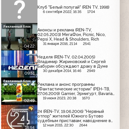
Клуб "Белый попугай" (REN TV, 1998)
6 сентября 2022, 16:35
1704
Рекламный блок
Анонсы и реклама (REN-TV,
02.05.2003) МегаФон, Picnic, Nico,
Pepsi X, Head & Shoulders, Rich
31 января 2016, 21:14
2541
04:22
Неделя (REN-TV, 02.04.2005)
Владимир Жириновский и Сергей
Бабурин обсуждают драку в Думе
30 декабря 2014, 16:46
2949
09:51
Рекламный блок
Реклама и анонс программы
"Фантастические истории" (РЕН-ТВ,
27.06.2009) Garnier, Эрмигурт, Bavaria,
Sprite, Vanish, Nestea, Очаково
19 июня 2023, 20:38
1670
02:49
24 (REN-TV, 19.06.2006) "Нервный
отпор" жителей Южного Бутово
судебным приставам; наводнение в
Якутии; загрязнение реки Дон
12 мая 2015, 22:30
2644
16:54