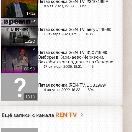
Пятая колонка (REN TV, 23.10.1999)
8 мая 2023, 19:30
1355
17:13
Пятая колонка (REN TV, август 1999)
13 января 2023, 17:15
1106
13:20
Пятая колонка (REN TV, 31.07.1999)
Выборы в Карачаево-Черкесии.
Ваххабитское подполье на Северном
Кавказе
17 октября 2025, 18:21
445
09:50
Пятая колонка (REN-TV, 1.08.1999)
4 августа 2022, 16:22
1694
13:10
REN TV
Ещё записи с канала