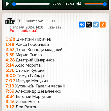
00:00
10:04
НТВ
murmeow
1503
1 апреля 2024, 14:31
Скачать
Есть проблема?
0:28
Дмитрий Лихачёв
1:48
Раиса Горбачёва
2:57
Джон Кеннеди младший
3:59
Марио Пьюзо
4:28
Дмитрий Шмаринов
5:14
Акио Морита
5:36
Стэнли Кубрик
6:00
Тимур Гайдар
7:02
Иегуди Менухин
7:13
Хусан ибн Талал и Хасан II
7:59
Александр Демьяненко
8:34
Евгений Моргунов
8:45
Игорь Нетто
9:12
Лев Разгон