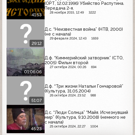
(ОРТ, 12.02.1996) Убийство Распутина.
Передача 2-я.
28 ноября 2015, 12:49
3222
41:53
Д.с. “Неизвестная война” (НТВ, 2000)
(не с начала)
29 февраля 2024, 12:43
1659
29:12
Д.ф. “Киммерийский затворник” (СТО,
2005) Фильм второй
27 октября 2024, 00:26
694
01:06:06
Д.ф. “Три жизни Натальи Гончаровой”
(Культура, 31.05.2004)
26 октября 2024, 23:52
988
51:07
Д.с. “Люди Солнца” “Майя. Исчезнувший
мир” (Культура, 9.10.2008) (немного не
с начала)
25 октября 2024, 22:27
1004
45:23