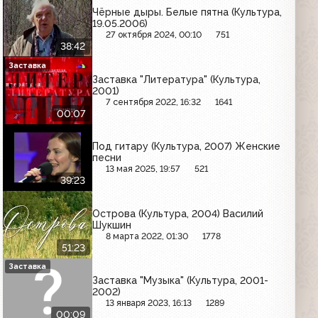
Чёрные дыры. Белые пятна (Культура,
19.05.2006)
27 октября 2024, 00:10
751
38:42
Заставка
Заставка "Литература" (Культура,
2001)
7 сентября 2022, 16:32
1641
00:07
Под гитару (Культура, 2007) Женские
песни
13 мая 2025, 19:57
521
39:23
Острова (Культура, 2004) Василий
Шукшин
8 марта 2022, 01:30
1778
51:23
Заставка
Заставка "Музыка" (Культура, 2001-
2002)
13 января 2023, 16:13
1289
00:09