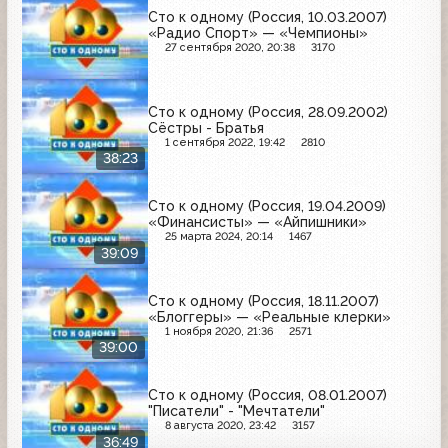
Сто к одному (Россия, 10.03.2007)
«Радио Спорт» — «Чемпионы»
27 сентября 2020, 20:38
3170
Сто к одному (Россия, 28.09.2002)
Сёстры - Братья
1 сентября 2022, 19:42
2810
38:23
Сто к одному (Россия, 19.04.2009)
«Финансисты» — «Айпишники»
25 марта 2024, 20:14
1467
39:09
Сто к одному (Россия, 18.11.2007)
«Блоггеры» — «Реальные клерки»
1 ноября 2020, 21:36
2571
39:00
Сто к одному (Россия, 08.01.2007)
"Писатели" - "Мечтатели"
8 августа 2020, 23:42
3157
36:49