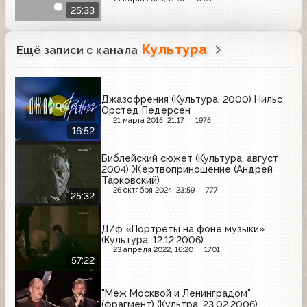
25:33
Культура
Ещё записи с канала
Джазофрения (Культура, 2000) Нильс
Орстед Педерсен
21 марта 2015, 21:17
1975
16:52
Библейский сюжет (Культура, август
2004) Жертвоприношение (Андрей
Тарковский)
26 октября 2024, 23:59
777
25:32
Д/ф «Портреты на фоне музыки»
(Культура, 12.12.2006)
23 апреля 2022, 16:20
1701
57:22
"Меж Москвой и Ленинградом"
(фрагмент) (Культра, 23.02.2006)