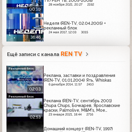
TV/РЕН ТВ, 2005-2008)
28 ноября 2021, 20:27
2192
00:10
Неделя (REN-TV, 02.04.2005) +
рекламный блок
24 мая 2017, 12:03
3015
36:46
REN TV
Ещё записи с канала
Рекламный блок
Реклама, заставки и поздравления
(REN-TV, 01.01.2004) Ять, Whiskas
6 декабря 2014, 11:57
2410
02:03
Рекламный блок
Реклама (REN-TV, сентябрь 2001)
Chupa Chups, Бочкарев, Ярославские
краски, Palmolive, M&M's, Мое
солнышко, Сокол ICE, Starburst
23 января 2021, 18:44
2716
02:53
Домашний концерт (REN-TV, 1997)