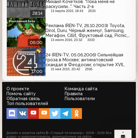
Михаил Кочетков. "Пока меня не
раскусили...". Часть 2-я
13 марта 2015, 18:43
2533
28:14
Рекламный блок
Реклама (REN-TV, 26.10.2003) Toyota,
Dirol, Duru, Чёрный жемчуг, Samsung,
Мегафон, Cillit, Фруктовый сад, Picnic,
Santal, MacCoffee, Шармэль
13 июля 2016, 23:32
3333
06:00
24 (REN-TV, 05.06.2006) Сильнейшая
гроза в Москве; антинатовский
скандал в Феодосии; открытие XVII
фестиваля "Кинотавр" в Сочи
15 мая 2015, 20:42
2595
17:00
О проекте
Команда сайта
Помочь сайту
Правила
Обратная связь
Пользователи
Топ пользователей
Дизайн и верстка сайта © «Старый телевизор»; 2008 - 2026 Все
аудио- и видеоматериалы, размещённые на сайте,