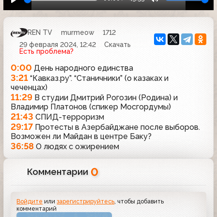
REN TV
murmeow
1712
29 февраля 2024, 12:42
Скачать
Есть проблема?
0:00
День народного единства
3:21
“Кавказ.ру”. “Станичники” (о казаках и
чеченцах)
11:29
В студии Дмитрий Рогозин (Родина) и
Владимир Платонов (спикер Мосгордумы)
21:43
СПИД-терроризм
29:17
Протесты в Азербайджане после выборов.
Возможен ли Майдан в центре Баку?
36:58
О людях с ожирением
0
Комментарии
Войдите
или
зарегистрируйтесь
, чтобы добавить
комментарий