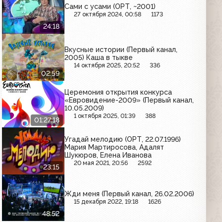
Сами с усами (ОРТ, ~2001)
27 октября 2024, 00:58
1173
24:18
Вкусные истории (Первый канал,
2005) Каша в тыкве
14 октября 2025, 20:52
336
02:59
Церемония открытия конкурса
«Евровидение-2009» (Первый канал,
10.05.2009)
1 октября 2025, 01:39
388
01:27:18
Угадай мелодию (ОРТ, 22.07.1996)
Мария Мартиросова, Адалят
Шукюров, Елена Иванова
20 мая 2021, 20:56
2592
23:15
Жди меня (Первый канал, 26.02.2006)
15 декабря 2022, 19:18
1626
48:52