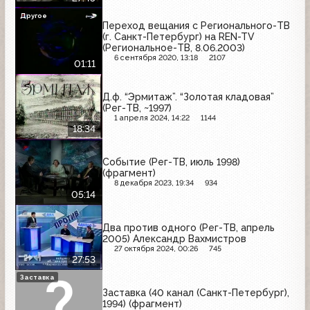
Другое
Переход вещания с Регионального-ТВ
(г. Санкт-Петербург) на REN-TV
(Региональное-ТВ, 8.06.2003)
6 сентября 2020, 13:18
2107
01:11
Д.ф. “Эрмитаж”. “Золотая кладовая”
(Рег-ТВ, ~1997)
1 апреля 2024, 14:22
1144
18:34
Событие (Рег-ТВ, июль 1998)
(фрагмент)
8 декабря 2023, 19:34
934
05:14
Два против одного (Рег-ТВ, апрель
2005) Александр Вахмистров
27 октября 2024, 00:26
745
27:53
Заставка
Заставка (40 канал (Санкт-Петербург),
1994) (фрагмент)