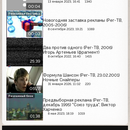
13 января 2023, 16:41
1340
00:04
Рекламная заставка
Новогодняя заставка рекламы (Рег-ТВ,
2005-2006)
8 сентября 2023, 19:21
1069
00:03
Два против одного (Рег-ТВ, 2006)
Игорь Артемьев (фрагмент)
8 октября 2022, 16:40
1415
25:39
Формула Шансон (Рег-ТВ, 23.02.2001)
Ночные Снайперы
31 января 2026, 11:02
220
05:27
Рекламный блок
Предвыборная реклама (Рег-ТВ,
декабрь 1995) "Союз труда", Виктор
Харченко
8 мая 2023, 18:19
1019
01:38