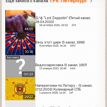
ТРК Петербург
Ещё записи с канала
Д/ф "Led Zeppelin" (Пятый канал,
28.04.2010)
18 октября 2025, 02:52
274
44:55
Весь этот цирк (5 канал, 1996)
8 октября 2022, 16:34
1972
10:16
Заставка
Видеозарисовка (5 канал, 1997)
13 января 2023, 16:48
1414
00:33
Наперегонки по Питеру - (5 канал,
17.12.2005) Кулинарный СПБ
1 апреля 2026, 14:24
147
29:22