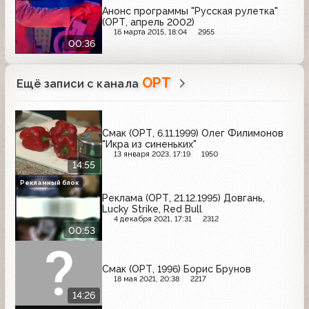
Анонс программы "Русская рулетка"
(ОРТ, апрель 2002)
16 марта 2015, 18:04
2955
00:36
ОРТ
Ещё записи с канала
Смак (ОРТ, 6.11.1999) Олег Филимонов
"Икра из синеньких"
13 января 2023, 17:19
1950
14:55
Рекламный блок
Реклама (ОРТ, 21.12.1995) Довгань,
Lucky Strike, Red Bull
4 декабря 2021, 17:31
2312
00:53
Смак (ОРТ, 1996) Борис Брунов
18 мая 2021, 20:38
2217
14:26