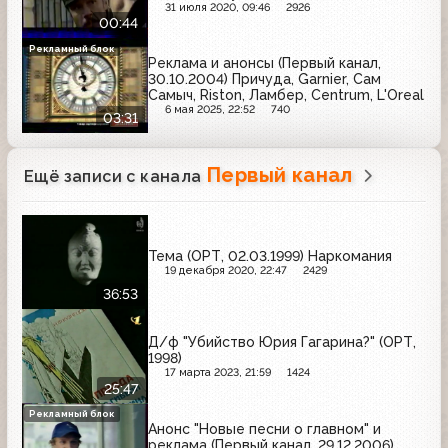
31 июля 2020, 09:46
2926
00:44
Рекламный блок
Реклама и анонсы (Первый канал,
30.10.2004) Причуда, Garnier, Сам
Самыч, Riston, Ламбер, Centrum, L'Oreal
6 мая 2025, 22:52
740
03:31
Первый канал
Ещё записи с канала
Тема (ОРТ, 02.03.1999) Наркомания
19 декабря 2020, 22:47
2429
36:53
Д/ф "Убийство Юрия Гагарина?" (ОРТ,
1998)
17 марта 2023, 21:59
1424
25:47
Рекламный блок
Анонс "Новые песни о главном" и
реклама (Первый канал, 29.12.2006)