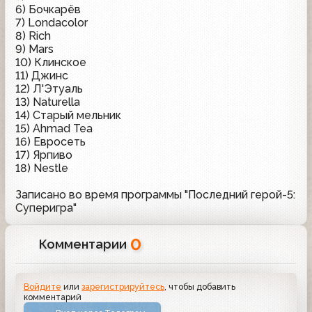
6) Бочкарёв
7) Londacolor
8) Rich
9) Mars
10) Клинское
11) Джинс
12) Л'Этуаль
13) Naturella
14) Старый мельник
15) Ahmad Tea
16) Евросеть
17) Ярпиво
18) Nestle
Записано во время программы "Последний герой-5:
Суперигра"
0
Комментарии
Войдите
или
зарегистрируйтесь
, чтобы добавить
комментарий