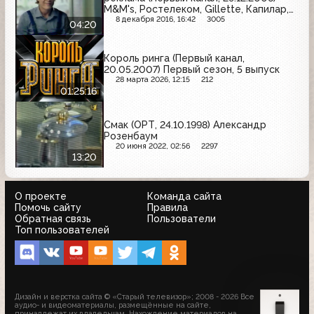
M&M's, Ростелеком, Gillette, Капилар,
Prestige, HP, Maestro de Oliva
8 декабря 2016, 16:42
3005
04:20
Король ринга (Первый канал,
20.05.2007) Первый сезон, 5 выпуск
28 марта 2026, 12:15
212
01:25:16
Смак (ОРТ, 24.10.1998) Александр
Розенбаум
20 июня 2022, 02:56
2297
13:20
О проекте
Команда сайта
Помочь сайту
Правила
Обратная связь
Пользователи
Топ пользователей
Дизайн и верстка сайта © «Старый телевизор»; 2008 - 2026 Все
аудио- и видеоматериалы, размещённые на сайте,
принадлежат их владельцам. Нахождение материалов на