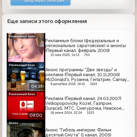
Вход через Телеграм
Еще записи этого оформления
Рекламный блок
Рекламные блоки (федеральные и
региональные саратовские) и анонсы
(Первый канал, февраль 2009)
10 мая 2025, 14:13
753
Рекламный блок
Анонс программы "Две звезды" и
реклама (Первый канал, 10.11.2006)
McDonald's, Рузанна, Гепатрин, Camay,
BBK, Domestos, Невское, МТС, Белый
8 декабря 2016, 18:41
3163
04:37
медведь, Комильфо
Рекламный блок
Реклама (Первый канал, 24.03.2007)
Velkopopovicky Kozel, Газпром,
Duracell, МТС, Снегурочка, Невское,
Axe, Роллтон, Билайн, Palmolive,
18 июня 2024, 22:24
1523
04:00
Золотая бочка
Анонс
Анонс "Гибель империи. Фильм
десятый.Смута" (1 канал, 2005)