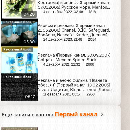
Кострома] и анонсы (Первый канал,
07.01.2005) Русское море, Mentos,
Мир обуви, Анта, Совкомбанк
4 сентября 2022, 02:48
1818
04:20
Рекламный блок
Анонсы и реклама (Первый канал,
21.05.2006) Chanel, ЭДО, Safeguard,
BonAqua, Nescafe, Kinder, Дневной
дозор, Эксперт, Дени, Баренцев,
24 декабря 2023, 21:48
2054
05:30
Rowenta, Фруктовый сад, Venus,
Nestea
Рекламный блок
Реклама (Первый канал, 30.09.2007)
Colgate, Mennen Speed Stick
4 декабря 2021, 22:32
2666
Рекламный блок
Реклама и анонс фильма "Планета
обезьян" (Первый канал, 13.02.2005)
Nivea, Лецитин, Blend-a-med, Добрый,
Twix, Vichy, Ferrero Rocher, Упсарин
11 февраля 2015, 08:17
2968
06:17
Упса, Samsung, Libresse
Первый канал
Ещё записи с канала