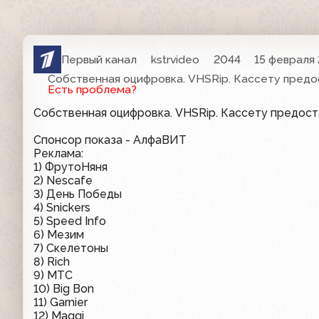
Первый канал
kstrvideo
2044
15 февраля 
Собственная оцифровка. VHSRip. Кассету предо
Есть проблема?
Собственная оцифровка. VHSRip. Кассету предос
Спонсор показа - АлфаВИТ
Реклама:
1) ФрутоНяня
2) Nescafe
3) День Победы
4) Snickers
5) Speed Info
6) Мезим
7) Скелетоны
8) Rich
9) МТС
10) Big Bon
11) Garnier
12) Maggi