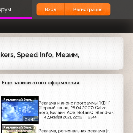
орум
Вход
Регистрация
kers, Speed Info, Мезим,
Еще записи этого оформления
Рекламный блок
Реклама и анонс программы "КВН"
(Первый канал, 28.04.2007) Calve,
Sorti, Билайн, AOS, BotaniQ, Blend-a-
med, Electrolux, Лютеин Комплекс,
4 декабря 2021, 22:02
2344
04:42
Ласка, L'Oreal, Twix
Рекламный блок
Реклама, региональная реклама [г.