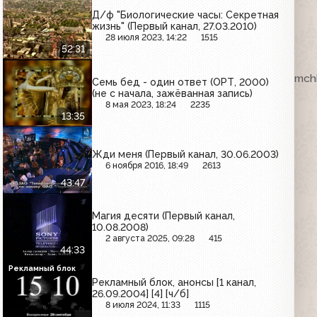
Д/ф "Биологические часы: Секретная
жизнь" (Первый канал, 27.03.2010)
28 июля 2023, 14:22
1515
52:31
ка. VHSRip. Кассету предоставил Максим Любушкин (mchk
Семь бед - один ответ (ОРТ, 2000)
(не с начала, зажёванная запись)
8 мая 2023, 18:24
2235
13:35
Жди меня (Первый канал, 30.06.2003)
6 ноября 2016, 18:49
2613
43:47
Магия десяти (Первый канал,
10.08.2008)
2 августа 2025, 09:28
415
44:33
Рекламный блок
Рекламный блок, анонсы [1 канал,
26.09.2004] [4] [ч/б]
8 июля 2024, 11:33
1115