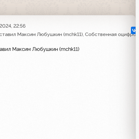
2024, 22:56
ставил Максим Любушкин (mchk11), Собственная оцифров
тавил Максим Любушкин (mchk11)