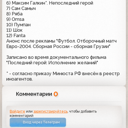
6) Максим Галкин*. Непоследний герой
7) Сам Самыч
8) Ряба
9) Omsa
10) Пумпан
11) Шок
12) Fanta
Анонс после рекламы "Футбол. Отборочный матч
Евро-2004. Сборная России - сборная Грузии"
Записано во время документального фильма
"Последний герой: Исполнение желаний"
* - согласно приказу Минюста РФ внесён в реестр
иноагентов.
0
Комментарии
Войдите
или
зарегистрируйтесь
, чтобы добавить
комментарий
Вход через Телеграм