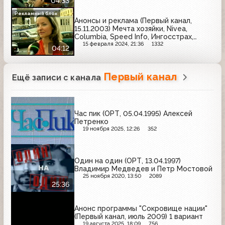
04:33
L'Oreal, Miss Magic, Orbit
Рекламный блок
Анонсы и реклама (Первый канал,
15.11.2003) Мечта хозяйки, Nivea,
Columbia, Speed Info, Ингосстрах,
Olympus, Добрый, Mars, Фабрика
15 февраля 2024, 21:36
1332
04:12
звёзд, L'Oreal, Bridgestone, Milagro,
Домик в деревне
Первый канал
Ещё записи с канала
Час пик (ОРТ, 05.04.1995) Алексей
Петренко
19 ноября 2025, 12:26
352
Один на один (ОРТ, 13.04.1997)
Владимир Медведев и Петр Мостовой
25 ноября 2020, 13:50
2089
25:36
Анонс программы "Сокровище нации"
(Первый канал, июль 2009) 1 вариант
19 августа 2025, 18:09
756