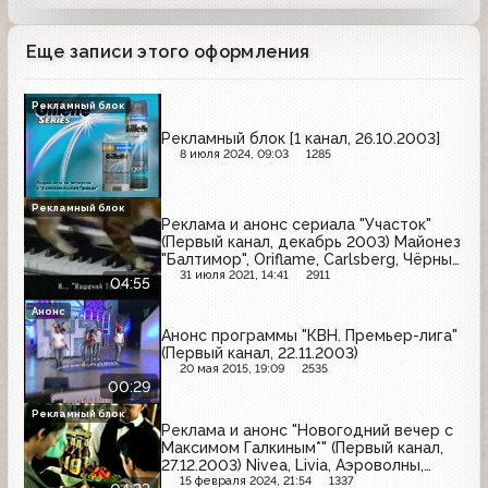
Еще записи этого оформления
Рекламный блок
Рекламный блок [1 канал, 26.10.2003]
8 июля 2024, 09:03
1285
Рекламный блок
Реклама и анонс сериала "Участок"
(Первый канал, декабрь 2003) Майонез
"Балтимор", Oriflame, Carlsberg, Чёрный
Жемчуг, National Geographic, Kitekat,
31 июля 2021, 14:41
2911
04:55
Braun, Антикиллер 2, Балтика, Чистая
Линия, Витапрост
Анонс
Анонс программы "КВН. Премьер-лига"
(Первый канал, 22.11.2003)
20 мая 2015, 19:09
2535
00:29
Рекламный блок
Реклама и анонс "Новогодний вечер с
Максимом Галкиным*" (Первый канал,
27.12.2003) Nivea, Livia, Аэроволны,
Avon, Philips, Солодов, Чемпион,
15 февраля 2024, 21:54
1337