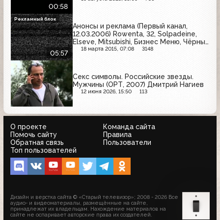
00:58
Рекламный блок
Анонсы и реклама (Первый канал,
12.03.2006) Rowenta, 32, Solpadeine,
Elseve, Mitsubishi, Бизнес Меню, Чёрный
жемчуг, Пенталгин-Н, Tefal, Pepsi, МТС,
18 марта 2015, 07:08
3148
05:57
Vichy
Секс символы. Российские звезды.
Мужчины (ОРТ, 2007) Дмитрий Нагиев
12 июня 2026, 15:50
113
О проекте
Команда сайта
Помочь сайту
Правила
Обратная связь
Пользователи
Топ пользователей
Дизайн и верстка сайта © «Старый телевизор»; 2008 - 2026 Все
аудио- и видеоматериалы, размещённые на сайте,
принадлежат их владельцам. Нахождение материалов на
сайте не оспаривает авторские права их создателей.