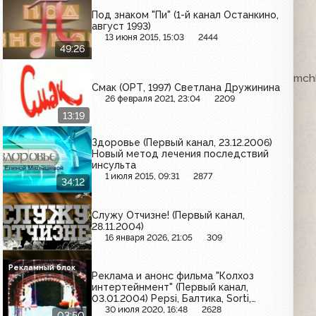
Под знаком "Пи" (1-й канал Останкино,
август 1993)
13 июня 2015, 15:03
2444
49:26
ка. VHSRip. Кассету предоставил Максим Любушкин (mchk
Смак (ОРТ, 1997) Светлана Дружинина
26 февраля 2021, 23:04
2209
13:19
Здоровье (Первый канал, 23.12.2006)
Новый метод лечения последствий
инсульта
1 июля 2015, 09:31
2877
34:12
Служу Отчизне! (Первый канал,
28.11.2004)
16 января 2026, 21:05
309
Рекламный блок
Реклама и анонс фильма "Колхоз
интертейнмент" (Первый канал,
03.01.2004) Pepsi, Балтика, Sorti,
Лисма, Pantene Pro-V, Мегафон,
30 июля 2020, 16:48
2628
03:50