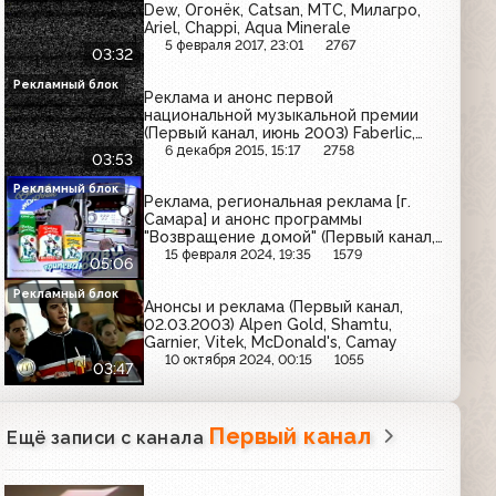
Dew, Огонёк, Catsan, МТС, Милагро,
Ariel, Chappi, Aqua Minerale
5 февраля 2017, 23:01
2767
03:32
Рекламный блок
Реклама и анонс первой
национальной музыкальной премии
(Первый канал, июнь 2003) Faberlic,
Orbit, Имодиум, Prestige, Фумитокс,
6 декабря 2015, 15:17
2758
03:53
Олейна, Huggies, Kodak, Garnier, Maggi
Рекламный блок
Реклама, региональная реклама [г.
Самара] и анонс программы
"Возвращение домой" (Первый канал,
28.03.2003) Любимый сад, Академия
15 февраля 2024, 19:35
1579
05:06
Шоколада, Пенталгин-Н, Colgate, Tide,
Сила лета, Фруктовый сад, Текс,
Рекламный блок
Анонсы и реклама (Первый канал,
Garnier, Весёлый молочник, Comet,
02.03.2003) Alpen Gold, Shamtu,
Paolo Conte
Garnier, Vitek, McDonald's, Camay
10 октября 2024, 00:15
1055
03:47
Первый канал
Ещё записи с канала