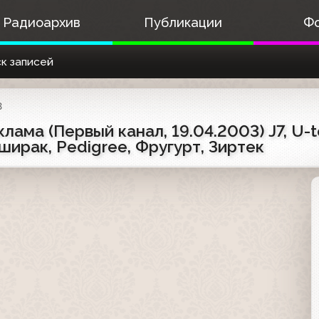
Радиоархив
Публикации
Ф
к записей
3
ама (Первый канал, 19.04.2003) J7, U-t
оширак, Pedigree, Фругурт, Зиртек