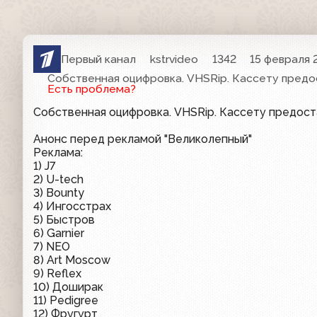
Первый канал
kstrvideo
1342
15 февраля 2
Собственная оцифровка. VHSRip. Кассету предо
Есть проблема?
Собственная оцифровка. VHSRip. Кассету предос
Анонс перед рекламой "Великолепный"
Реклама:
1) J7
2) U-tech
3) Bounty
4) Ингосстрах
5) Быстров
6) Garnier
7) NEO
8) Art Moscow
9) Reflex
10) Доширак
11) Pedigree
12) Фругурт