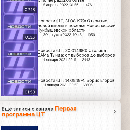
Сталинградской битве
5 апреля 2022, 01:56
1476
02:18
Новости (ЦТ, 31.08.1979) Открытие
новой школы в посёлке Новоспасский
Куйбышевской области
30 августа 2022, 10:48
1959
01:16
Новости (ЦТ, 20.01.1980) Столица
БАМа Тында: от выборов до выборов
4 января 2021, 22:11
2443
Новости (ЦТ, 14.08.1974) Борис Егоров
11 января 2021, 22:52
2805
01:58
Первая
Ещё записи с канала
программа ЦТ