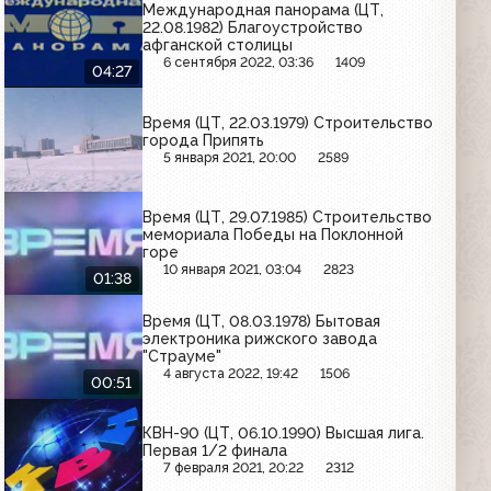
Международная панорама (ЦТ,
22.08.1982) Благоустройство
афганской столицы
6 сентября 2022, 03:36
1409
04:27
Время (ЦТ, 22.03.1979) Строительство
города Припять
5 января 2021, 20:00
2589
Время (ЦТ, 29.07.1985) Строительство
мемориала Победы на Поклонной
горе
10 января 2021, 03:04
2823
01:38
Время (ЦТ, 08.03.1978) Бытовая
электроника рижского завода
"Страуме"
4 августа 2022, 19:42
1506
00:51
КВН-90 (ЦТ, 06.10.1990) Высшая лига.
Первая 1/2 финала
7 февраля 2021, 20:22
2312