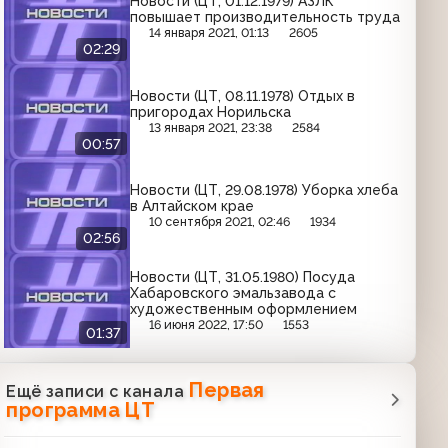
Новости (ЦТ, 01.12.1979) АЗЛК
повышает производительность труда
14 января 2021, 01:13
2605
02:29
Новости (ЦТ, 08.11.1978) Отдых в
пригородах Норильска
13 января 2021, 23:38
2584
00:57
Новости (ЦТ, 29.08.1978) Уборка хлеба
в Алтайском крае
10 сентября 2021, 02:46
1934
02:56
Новости (ЦТ, 31.05.1980) Посуда
Хабаровского эмальзавода с
художественным оформлением
16 июня 2022, 17:50
1553
01:37
Первая
Ещё записи с канала
программа ЦТ