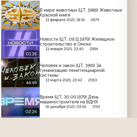
В мире животных (ЦТ, 1986) Животные
Красной книги
13 февраля 2021, 18:16
2675
Новости (ЦТ, 09.11.1979) Жилищное
строительство в Омске
13 января 2021, 23:40
2994
01:35
Человек и закон (ЦТ, 1991) За
гуманизацию пенитенциарной
системы
13 марта 2021, 22:43
2053
44:49
Время (ЦТ, 30.09.1979) День
машиностроителя на ВДНХ
16 декабря 2021, 03:56
1743
02:24
Время (ЦТ, 23.12.1990) Производство
персональных компьютеров в
Снежинске