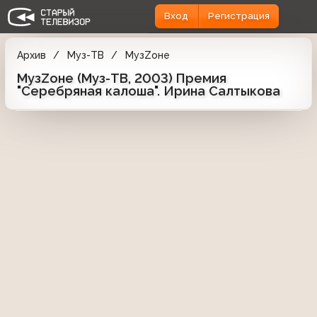
Вход
Регистрация
Архив
Муз-ТВ
МузZоне
МузZоне (Муз-ТВ, 2003) Премия
"Серебряная калоша". Ирина Салтыкова