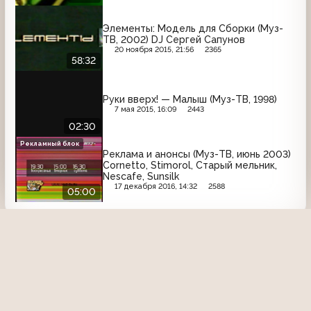
Элементы: Модель для Сборки (Муз-
ТВ, 2002) DJ Сергей Сапунов
20 ноября 2015, 21:56
2365
58:32
Руки вверх! — Малыш (Муз-ТВ, 1998)
7 мая 2015, 16:09
2443
02:30
Рекламный блок
Реклама и анонсы (Муз-ТВ, июнь 2003)
Cornetto, Stimorol, Старый мельник,
Nescafe, Sunsilk
17 декабря 2016, 14:32
2588
05:00
О проекте
Команда сайта
Помочь сайту
Правила
Обратная связь
Пользователи
Топ пользователей