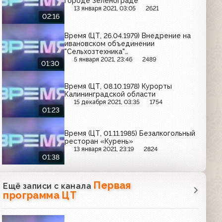
городе Зеленограде
13 января 2021, 03:05
2621
02:16
Время (ЦТ, 26.04.1979) Внедрение на
ивановском объединении
"Сельхозтехника"
автоматизированной системы
5 января 2021, 23:46
2489
01:30
управления ремонтом парка техники
Время (ЦТ, 08.10.1978) Курорты
Калининградской области
15 декабря 2021, 03:35
1754
01:23
Время (ЦТ, 01.11.1985) Безалкогольный
ресторан «Курень»
13 января 2021, 23:19
2824
01:38
Первая
Ещё записи с канала
программа ЦТ