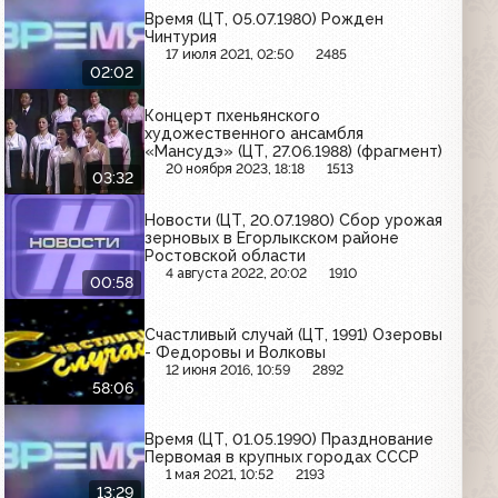
Время (ЦТ, 05.07.1980) Рожден
Чинтурия
17 июля 2021, 02:50
2485
02:02
Концерт пхеньянского
художественного ансамбля
«Мансудэ» (ЦТ, 27.06.1988) (фрагмент)
20 ноября 2023, 18:18
1513
03:32
Новости (ЦТ, 20.07.1980) Сбор урожая
зерновых в Егорлыкском районе
Ростовской области
4 августа 2022, 20:02
1910
00:58
Счастливый случай (ЦТ, 1991) Озеровы
- Федоровы и Волковы
12 июня 2016, 10:59
2892
58:06
Время (ЦТ, 01.05.1990) Празднование
Первомая в крупных городах СССР
1 мая 2021, 10:52
2193
13:29