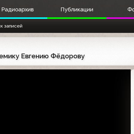
Радиоархив
Публикации
Ф
к записей
адемику Евгению Фёдорову