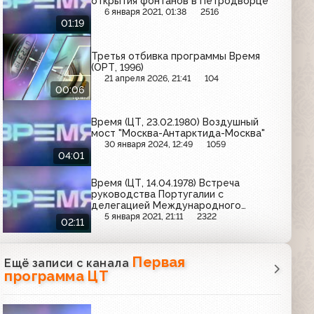
открытия фонтанов в Петродворце
6 января 2021, 01:38
2516
01:19
Третья отбивка программы Время
(ОРТ, 1996)
21 апреля 2026, 21:41
104
00:06
Время (ЦТ, 23.02.1980) Воздушный
мост "Москва-Антарктида-Москва"
30 января 2024, 12:49
1059
04:01
Время (ЦТ, 14.04.1978) Встреча
руководства Португалии с
делегацией Международного
Валютного фонда
5 января 2021, 21:11
2322
02:11
Первая
Ещё записи с канала
программа ЦТ