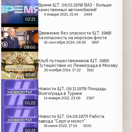
Время (ЦТ, 09.01.1978) ВАЗ - больше
качественных автомобилей!
4 января 2021, 21:44
2494
02:21
Движение без опасности (ЦТ, 1988)
Безопасность на морском флоте
16 сентября 2024, 09:39
1997
08:02
Клуб путешественников (ЦТ, 1985)
Путешествие из Ленинграда в Москву
30 ноября 2014, 17:22
3161
47:47
Новости (ЦТ, 06.11.1979) Площадь
Волгограда в Турине
14 января 2021, 23:06
2367
01:22
Новости (ЦТ, 04.06.1977) Работа
завода "Серп и молот"
16 июня 2022, 17:54
1500
02:21