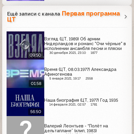
Первая программа
Ещё записи с канала
ЦТ
Взгляд (ЦТ, 1989) Об армии
Нидерландов и романс "Очи чёрные" в
исполнении ансамбля песни и пляски
30 декабря 2021, 23:10
1877
09:50
Время (ЦТ, 08.03.1977) Александра
Афиногенова
5 января 2021, 19:17
2558
01:58
Наша биография (ЦТ, 1977) Год 1935
14 февраля 2021, 02:57
1781
56:50
Валерий Леонтьев - “Полёт на
дельтаплане” (клип, 1983)