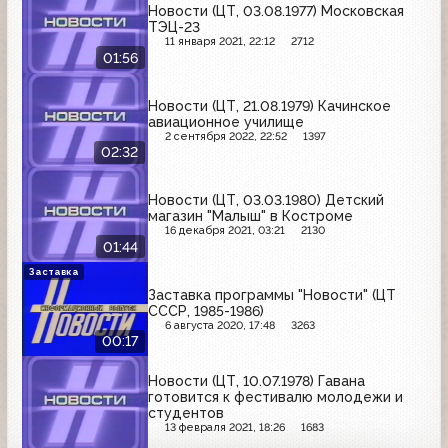
Новости (ЦТ, 03.08.1977) Московская
ТЭЦ-23
11 января 2021, 22:12
2712
01:56
Новости (ЦТ, 21.08.1979) Качинское
авиационное училище
2 сентября 2022, 22:52
1397
02:32
Новости (ЦТ, 03.03.1980) Детский
магазин "Малыш" в Костроме
16 декабря 2021, 03:21
2130
01:44
Заставка
Заставка программы "Новости" (ЦТ
СССР, 1985-1986)
6 августа 2020, 17:48
3263
00:17
Новости (ЦТ, 10.07.1978) Гавана
готовится к фестивалю молодежи и
студентов
13 февраля 2021, 18:26
1683