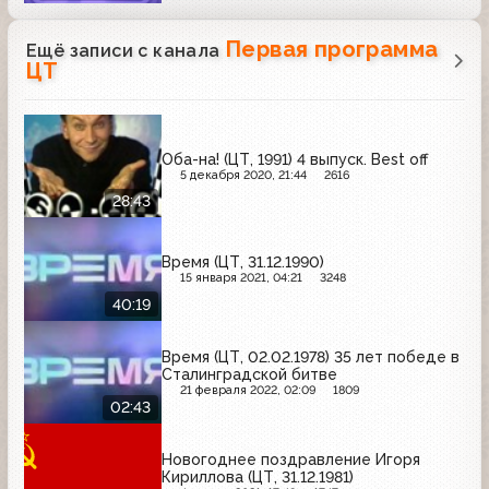
Первая программа
Ещё записи с канала
ЦТ
Оба-на! (ЦТ, 1991) 4 выпуск. Best off
5 декабря 2020, 21:44
2616
28:43
Время (ЦТ, 31.12.1990)
15 января 2021, 04:21
3248
40:19
Время (ЦТ, 02.02.1978) 35 лет победе в
Сталинградской битве
21 февраля 2022, 02:09
1809
02:43
Новогоднее поздравление Игоря
Кириллова (ЦТ, 31.12.1981)