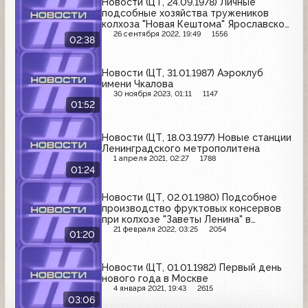
Новости (ЦТ, 24.09.1978) Личные
подсобные хозяйства тружеников
колхоза "Новая Кештома" Ярославской
области
26 сентября 2022, 19:49
1556
02:38
Новости (ЦТ, 31.01.1987) Аэроклуб
имени Чкалова
30 ноября 2023, 01:11
1147
01:52
Новости (ЦТ, 18.03.1977) Новые станции
Ленинградского метрополитена
1 апреля 2021, 02:27
1788
01:24
Новости (ЦТ, 02.01.1980) Подсобное
производство фруктовых консервов
при колхозе "Заветы Ленина" в
Джанкойском районе Крыма
21 февраля 2022, 03:25
2054
01:20
Новости (ЦТ, 01.01.1982) Первый день
нового года в Москве
4 января 2021, 19:43
2615
03:06