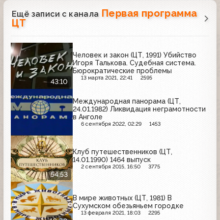
Первая программа
Ещё записи с канала
ЦТ
Человек и закон (ЦТ, 1991) Убийство
Игоря Талькова. Судебная система.
Бюрократические проблемы
13 марта 2021, 22:41
2595
43:10
Международная панорама (ЦТ,
24.01.1982) Ликвидация неграмотности
в Анголе
6 сентября 2022, 02:29
1453
Клуб путешественников (ЦТ,
14.01.1990) 1464 выпуск
2 сентября 2015, 16:50
3775
54:53
В мире животных (ЦТ, 1981) В
Сухумском обезьяньем городке
13 февраля 2021, 18:03
2295