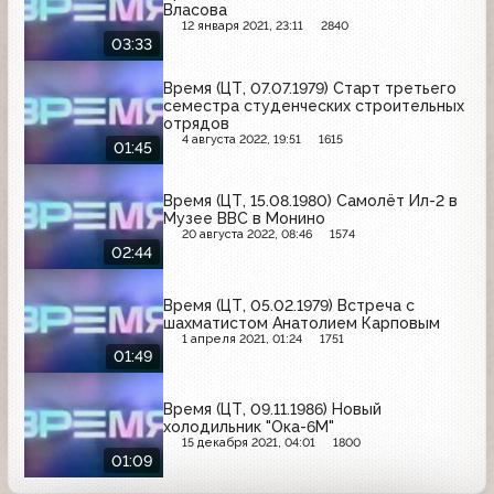
Власова
12 января 2021, 23:11
2840
03:33
Время (ЦТ, 07.07.1979) Старт третьего
семестра студенческих строительных
отрядов
4 августа 2022, 19:51
1615
01:45
Время (ЦТ, 15.08.1980) Самолёт Ил-2 в
Музее ВВС в Монино
20 августа 2022, 08:46
1574
02:44
Время (ЦТ, 05.02.1979) Встреча с
шахматистом Анатолием Карповым
1 апреля 2021, 01:24
1751
01:49
Время (ЦТ, 09.11.1986) Новый
холодильник "Ока-6М"
15 декабря 2021, 04:01
1800
01:09