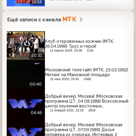
19:58
МТК
Ещё записи с канала
Клуб откровенных мужчин (МТК,
26.04.1996) Трус и герой
11 марта 2024, 19:28
1135
20:31
Московский телетайп (МТК, 23.02.1992)
Митинг на Манежной площади
31 мая 2020, 18:45
2485
00:40
Добрый вечер, Москва! (Московская
программа ЦТ, 04.08.1988) Всесоюзный
центр изучения восточных
единоборств при Философском
11 января 2021, 22:16
2618
04:46
обществе СССР
Добрый вечер, Москва! (Московская
программа ЦТ, 07.09.1989) Досье
человека из очереди. Интервью 2