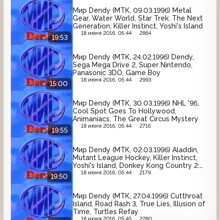
Мир Dendy (МТК, 09.03.1996) Metal
Gear, Water World, Star Trek: The Next
Generation, Killer Instinct, Yoshi's Island
18 июня 2016, 05:44
2864
19:53
Мир Dendy (МТК, 24.02.1996) Dendy,
Sega Mega Drive 2, Super Nintendo,
Panasonic 3DO, Game Boy
18 июня 2016, 05:44
2993
15:00
Мир Dendy (МТК, 30.03.1996) NHL '96,
Cool Spot Goes To Hollywood,
Animaniacs, The Great Circus Mystery
18 июня 2016, 05:44
2716
19:55
Мир Dendy (МТК, 02.03.1996) Aladdin,
Mutant League Hockey, Killer Instinct,
Yoshi's Island, Donkey Kong Country 2:
Diddy's Kong Quest
18 июня 2016, 05:44
2179
19:50
Мир Dendy (МТК, 27.04.1996) Cutthroat
Island, Road Rash 3, True Lies, Illusion of
Time, Turtles Refay
18 июня 2016, 05:45
2280