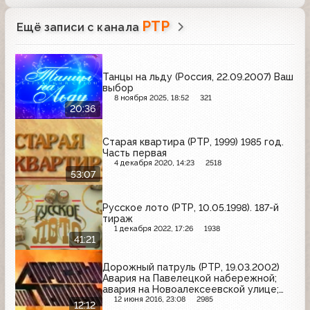
РТР
Ещё записи с канала
Танцы на льду (Россия, 22.09.2007) Ваш
выбор
8 ноября 2025, 18:52
321
20:36
Старая квартира (РТР, 1999) 1985 год.
Часть первая
4 декабря 2020, 14:23
2518
53:07
Русское лото (РТР, 10.05.1998). 187-й
тираж
1 декабря 2022, 17:26
1938
41:21
Дорожный патруль (РТР, 19.03.2002)
Авария на Павелецкой набережной;
авария на Новоалексеевской улице;
ДТП на Пятницком шоссе
12 июня 2016, 23:08
2985
12:12