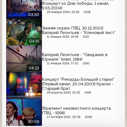
(Концерт ко Дню победы, 1 канал,
9.05.2004)
29 января 2024, 22:29
1408
03:30
Зимняя сказка (ТВЦ, 30.12.2001)
Валерий Леонтьев - “Кленовый лист”
11 января 2024, 16:58
1119
04:16
Валерий Леонтьев - “Свидание в
Юрмале” (клип, 1984)
11 января 2024, 17:10
1160
04:23
Концерт "Рекорды Большой стирки"
(Первый канал, 20.04.2003) Краски -
Старший брат
29 апреля 2024, 01:35
1456
Фрагмент неизвестного концерта
(ТВЦ, ~1998)
17 октября 2021, 02:36
2036
20:08