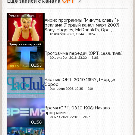
ОРТ
Ещё записи с канала
Рекламный блок
Анонс программы "Минута славы" и
реклама (Первый канал, март 2007)
Sony, Huggies, McDonald's, Opel,
Черника форте, Peugeot, LG, Persen,
12 ноября 2023, 12:44
1657
ТНК, М.Видео, Lay's
Программа передач
Программа передач (ОРТ, 19.05.1998)
20 декабря 2016, 23:20
3163
01:53
Час пик (ОРТ, 20.10.1997) Джордж
Сорос
9 апреля 2026, 19:35
219
Время (ОРТ, 03.10.1998) Начало
программы
24 мая 2021, 22:16
2497
01:58