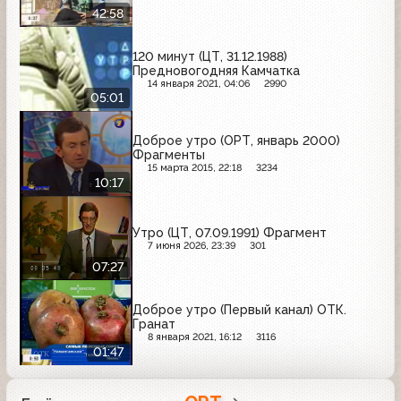
42:58
120 минут (ЦТ, 31.12.1988)
Предновогодняя Камчатка
14 января 2021, 04:06
2990
05:01
Доброе утро (ОРТ, январь 2000)
Фрагменты
15 марта 2015, 22:18
3234
10:17
Утро (ЦТ, 07.09.1991) Фрагмент
7 июня 2026, 23:39
301
07:27
Доброе утро (Первый канал) ОТК.
Гранат
8 января 2021, 16:12
3116
01:47