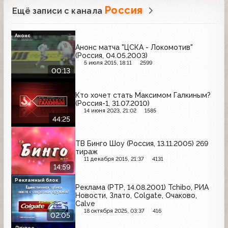
Россия
Ещё записи с канала
Анонс
Анонс матча "ЦСКА - Локомотив"
(Россия, 04.05.2003)
5 июля 2015, 18:11
2599
00:13
Кто хочет стать Максимом Галкиным?
(Россия-1, 31.07.2010)
14 июня 2023, 21:02
1585
44:25
ТВ Бинго Шоу (Россия, 13.11.2005) 269
тираж
11 декабря 2015, 21:37
4131
14:59
Рекламный блок
Реклама (РТР, 14.08.2001) Tchibo, РИА
Новости, Злато, Colgate, Очаково,
Calve
18 октября 2025, 03:37
416
02:05