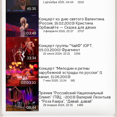
1 декабря 2021, 04:04
1502
45:35
Концерт ко дню святого Валентина
(Россия, 16.02.2003) Кристина
Орбакайте — Сказка для двоих
3 февраля 2016, 22:27
2707
03:49
Концерт группы "ЧайФ" (ОРТ,
05.03.2000) Фрагмент
22 июля 2024, 22:21
1256
33:34
Концерт “Мелодии и ритмы
зарубежной эстрады по русски” (1
канал, 11.06.2003)
7 мая 2025, 13:24
581
02:03:10
Премия “Российский Национальный
Олимп” (ТВЦ, ~2003) Валерий Леонтьев
- “Роза Каира”, “Давай, давай”
29 января 2024, 22:35
1489
06:44