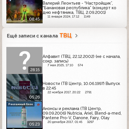
Валерий Леонтьев - “Настройщик”,
“Банановая республика” (концерт ко
дню нефтяника, ТВЦ, 2.09.2001)
11 января 2024, 17:12
1149
08:45
ТВЦ
Ещё записи с канала
Алфавит (ТВЦ, 22.12.2002) (не с начала,
сокр. запись)
7 мая 2025, 17:10
574
28:15
Новости (ТВ Центр, 10.06.1997) Выпуск
в 22:45
22 ноября 2017, 20:22
2791
05:26
Рекламный блок
Анонсы и реклама (ТВ Центр,
09.09.2006) Nutricia, Ariel, Blend-a-med,
Pantene Pro-V, Danone, Fairy, Olay
20 декабря 2017, 01:45
3297
05:23