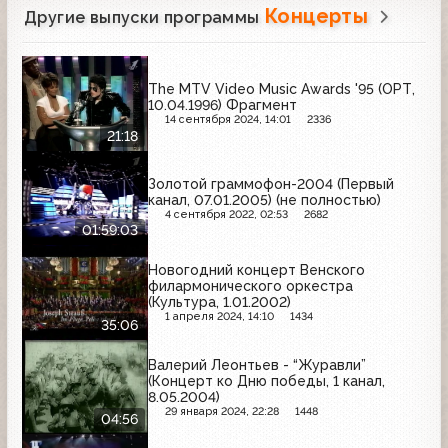
Концерты
Другие выпуски программы
The MTV Video Music Awards '95 (ОРТ,
10.04.1996) Фрагмент
14 сентября 2024, 14:01
2336
21:18
Золотой граммофон-2004 (Первый
канал, 07.01.2005) (не полностью)
4 сентября 2022, 02:53
2682
01:59:03
Новогодний концерт Венского
филармонического оркестра
(Культура, 1.01.2002)
1 апреля 2024, 14:10
1434
35:06
Валерий Леонтьев - “Журавли”
(Концерт ко Дню победы, 1 канал,
8.05.2004)
29 января 2024, 22:28
1448
04:56