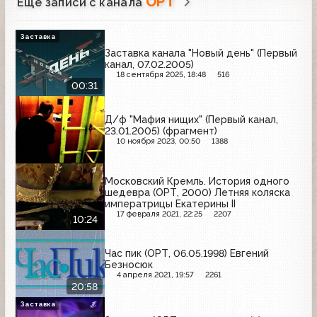
ОРТ
Ещё записи с канала
Заставка
Заставка канала "Новый день" (Первый
канал, 07.02.2005)
18 сентября 2025, 18:48
516
00:31
Д/ф "Мафия нищих" (Первый канал,
23.01.2005) (фрагмент)
10 ноября 2023, 00:50
1388
Московский Кремль. История одного
шедевра (ОРТ, 2000) Летняя коляска
императрицы Екатерины II
17 февраля 2021, 22:25
2207
10:24
Час пик (ОРТ, 06.05.1998) Евгений
Безносюк
4 апреля 2021, 19:57
2261
20:58
Заставка