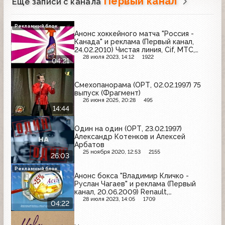
Первый канал
Ещё записи с канала
Рекламный блок
Анонс хоккейного матча "Россия -
Канада" и реклама (Первый канал,
24.02.2010) Чистая линия, Cif, МТС,
Nurofen, Брук Бонд, Л'Этуаль, Green
28 июля 2023, 14:12
1922
04:21
Beer, Мегафон, Cillit Bang, Dove
Смехопанорама (ОРТ, 02.02.1997) 75
выпуск (Фрагмент)
26 июня 2025, 20:28
495
14:44
Один на один (ОРТ, 23.02.1997)
Александр Котенков и Алексей
Арбатов
25 ноября 2020, 12:53
2155
26:03
Рекламный блок
Анонс бокса "Владимир Кличко -
Руслан Чагаев" и реклама (Первый
канал, 20.06.2009) Renault,
Head&Shoulders, Роллтон, Jacobs,
28 июля 2023, 14:05
1709
04:22
Blend-a-med, Garnier, Ренни, Actimel,
Herbal Essences, МТС