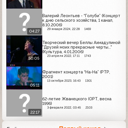
Валерий Леонтьев - “Голуби” (Концерт
к дню сельского хозяйства, 1 канал,
8.10.2006)
29 января 2024, 22:28
1469
04:27
Творческий вечер Беллы Ахмадулиной
"Друзей моих прекрасные черты..."
(Культура, 4.01.2006)
23 апреля 2022, 17:11
1743
50:05
Фрагмент концерта “На-На” (РТР,
2001)
13 октября 2023, 16:43
1301
05:11
62-летие Жванецкого (ОРТ, весна
1996)
3 февраля 2022, 03:45
2103
22:17