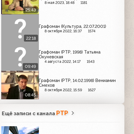
8 мая 2023, 18:48
1181
25:43
Графоман (Культура, 22.07.2001)
8 октября 2022, 16:37
1574
22:18
Графоман (РТР, 1998) Татьяна
Окуневская
4 августа 2022, 14:17
1543
09:49
Графоман (РТР, 14.02.1998) Вениамин
Смехов
8 октября 2022, 15:59
1627
08:45
РТР
Ещё записи с канала