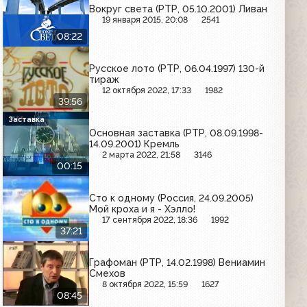
Вокруг света (РТР, 05.10.2001) Ливан
19 января 2015, 20:08
2541
08:22
Русское лото (РТР, 06.04.1997) 130-й
тираж
12 октября 2022, 17:33
1982
39:56
Заставка
Основная заставка (РТР, 08.09.1998-
14.09.2001) Кремль
2 марта 2022, 21:58
3146
00:15
Сто к одному (Россия, 24.09.2005)
Мой кроха и я - Хэлло!
17 сентября 2022, 18:36
1992
37:21
Графоман (РТР, 14.02.1998) Вениамин
Смехов
8 октября 2022, 15:59
1627
08:45