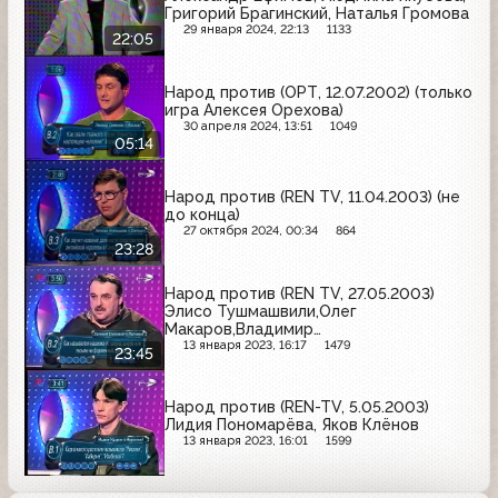
Григорий Брагинский, Наталья Громова
29 января 2024, 22:13
1133
22:05
Народ против (ОРТ, 12.07.2002) (только
игра Алексея Орехова)
30 апреля 2024, 13:51
1049
05:14
Народ против (REN TV, 11.04.2003) (не
до конца)
27 октября 2024, 00:34
864
23:28
Народ против (REN TV, 27.05.2003)
Элисо Тушмашвили,Олег
Макаров,Владимир
Пейсахович,Людмила Зубкова
13 января 2023, 16:17
1479
23:45
Народ против (REN-TV, 5.05.2003)
Лидия Пономарёва, Яков Клёнов
13 января 2023, 16:01
1599