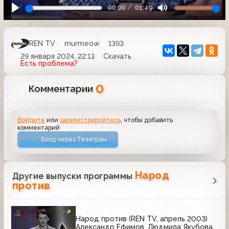
00:00
01:49
REN TV
murmeow
1393
29 января 2024, 22:13
Скачать
Есть проблема?
0
Комментарии
Войдите
или
зарегистрируйтесь
, чтобы добавить
комментарий
Вход через Телеграм
Народ
Другие выпуски программы
против
Народ против (REN TV, апрель 2003)
Александр Ефимов, Людмила Якубова,