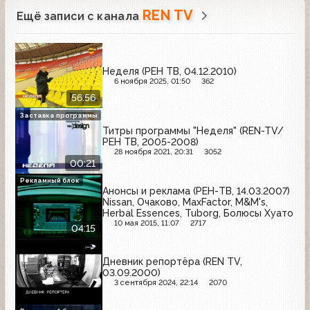
REN TV
Ещё записи с канала
Неделя (РЕН ТВ, 04.12.2010)
6 ноября 2025, 01:50
362
56:56
Заставка программы
Титры программы "Неделя" (REN-TV/
РЕН ТВ, 2005-2008)
28 ноября 2021, 20:31
3052
00:21
Рекламный блок
Анонсы и реклама (РЕН-ТВ, 14.03.2007)
Nissan, Очаково, MaxFactor, M&M's,
Herbal Essences, Tuborg, Болюсы Хуато
10 мая 2015, 11:07
2717
04:15
Дневник репортёра (REN TV,
03.09.2000)
3 сентября 2024, 22:14
2070