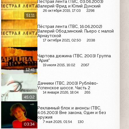
Пестрая лента (ТВС, 03.06.2003)
Валерий Фрид и Юлий Дунский
26 октября 2015, 17:03
2298
51:11
Пёстрая лента (ТВС, 16.06.2002)
Валерий Ободзинский. Пьеро с малой
Арнаутской
17 октября 2021, 02:50
2038
Чартова дюжина (ТВС, 2003) Группа
"Ария"
19 июля 2015, 16:02
2067
12:41
Дачники (ТВС, 2003) Рублёво-
Успенское шоссе. Часть 2
14 января 2026, 18:04
265
45:02
Рекламный блок и анонсы (ТВС,
4.05.2003) Вне закона, Один и без
оружия
7 мая 2026, 01:54
130
03:34