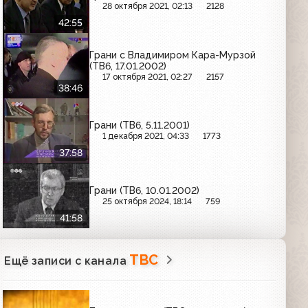
28 октября 2021, 02:13
2128
42:55
Грани с Владимиром Кара-Мурзой
(ТВ6, 17.01.2002)
17 октября 2021, 02:27
2157
38:46
Грани (ТВ6, 5.11.2001)
1 декабря 2021, 04:33
1773
37:58
Грани (ТВ6, 10.01.2002)
25 октября 2024, 18:14
759
41:58
ТВС
Ещё записи с канала