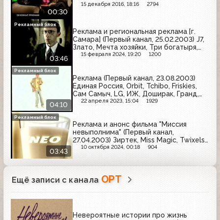
15 декабря 2016, 18:16
2794
00:30
Рекламный блок
Реклама и региональная реклама [г.
Самара] (Первый канал, 25.02.2003) J7,
Злато, Мечта хозяйки, Три богатыря,
Фабрика звёзд, Bonduelle, Рондо,
15 февраля 2024, 19:20
1200
03:46
Vitek, Кремлёвское, Ile de Beaute,
Mr.Doors
Рекламный блок
Реклама (Первый канал, 23.08.2003)
Единая Россия, Orbit, Tchibo, Friskies,
Сам Самыч, LG, ИЖ, Доширак, Гранд,
Джинс, Maggi, Fanta
22 апреля 2023, 15:04
1929
04:10
Рекламный блок
Реклама и анонс фильма "Миссия
невыполнима" (Первый канал,
27.04.2003) Зиртек, Miss Magic, Twixels,
Gloria Jeans, Philips, Золотой ключ,
10 октября 2024, 00:18
904
03:43
Спортлото 6 из 49, NEO, Fara
ОРТ
Ещё записи с канала
Невероятные истории про жизнь