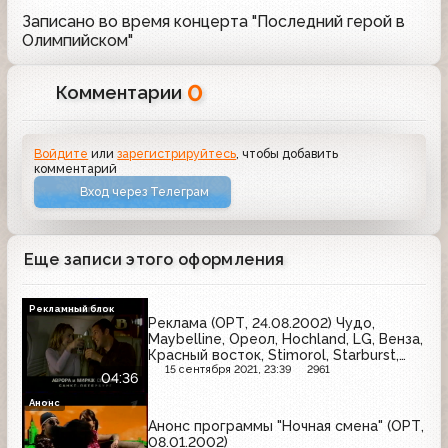
Записано во время концерта "Последний герой в
Олимпийском"
0
Комментарии
Войдите
или
зарегистрируйтесь
, чтобы добавить
комментарий
Вход через Телеграм
Еще записи этого оформления
Рекламный блок
Реклама (ОРТ, 24.08.2002) Чудо,
Maybelline, Ореол, Hochland, LG, Венза,
Красный восток, Stimorol, Starburst,
Nescafe
15 сентября 2021, 23:39
2961
04:36
Анонс
Анонс программы "Ночная смена" (ОРТ,
08.01.2002)