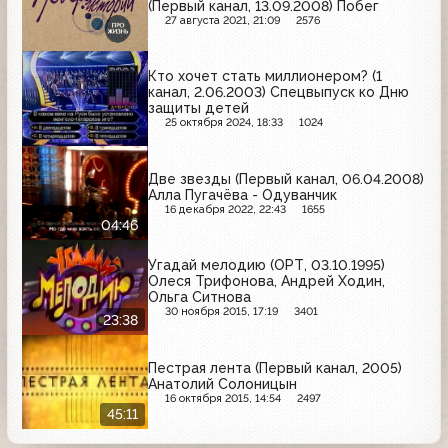
(Первый канал, 13.09.2008) Побег
27 августа 2021, 21:09
2576
Кто хочет стать миллионером? (1
канал, 2.06.2003) Спецвыпуск ко Дню
защиты детей
25 октября 2024, 18:33
1024
Две звезды (Первый канал, 06.04.2008)
Алла Пугачёва - Одуванчик
16 декабря 2022, 22:43
1655
04:46
Угадай мелодию (ОРТ, 03.10.1995)
Олеся Трифонова, Андрей Ходин,
Ольга Ситнова
30 ноября 2015, 17:19
3401
23:38
Пестрая лента (Первый канал, 2005)
Анатолий Солоницын
16 октября 2015, 14:54
2497
45:11