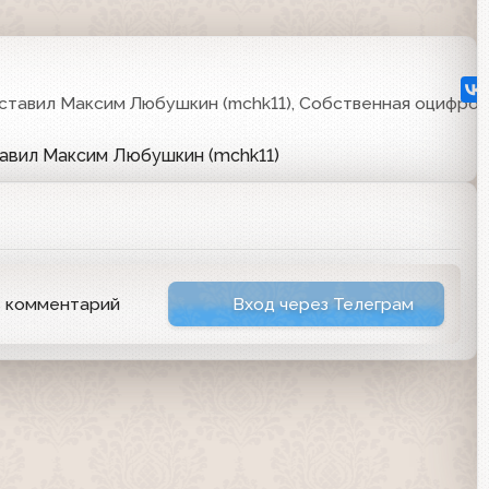
ставил Максим Любушкин (mchk11), Собственная оцифров
тавил Максим Любушкин (mchk11)
ь комментарий
Вход через Телеграм