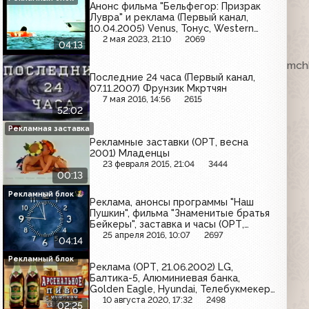
Анонс фильма "Бельфегор: Призрак
Лувра" и реклама (Первый канал,
10.04.2005) Venus, Тонус, Western
Uniom, Clearasil, Росгосстрах, Vichy,
2 мая 2023, 21:10
2069
04:13
Чудо
ка. VHSRip. Кассету предоставил Максим Любушкин (mchk
Последние 24 часа (Первый канал,
07.11.2007) Фрунзик Мкртчян
7 мая 2016, 14:56
2615
52:02
Рекламная заставка
Рекламные заставки (ОРТ, весна
2001) Младенцы
23 февраля 2015, 21:04
3444
00:13
Рекламный блок
Реклама, анонсы программы "Наш
Пушкин", фильма "Знаменитые братья
Бейкеры", заставка и часы (ОРТ,
08.03.1999) Alldays, Blend-a-med,
25 апреля 2016, 10:07
2697
04:14
Always
Рекламный блок
Реклама (ОРТ, 21.06.2002) LG,
Балтика-5, Алюминиевая банка,
Golden Eagle, Hyundai, Телебукмекер,
Арсенальное
10 августа 2020, 17:32
2498
02:25