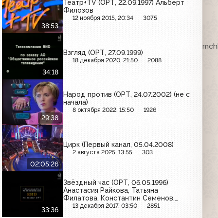
Театр+TV (ОРТ, 22.09.1997) Альберт
Филозов
12 ноября 2015, 20:34
3075
38:53
ка. VHSRip. Кассету предоставил Максим Любушкин (mchk
Взгляд (ОРТ, 27.09.1999)
18 декабря 2020, 21:50
2088
34:18
Народ против (ОРТ, 24.07.2002) (не с
начала)
8 октября 2022, 15:50
1926
29:38
Цирк (Первый канал, 05.04.2008)
2 августа 2025, 13:55
303
02:05:26
Звёздный час (ОРТ, 06.05.1996)
Анастасия Райкова, Татьяна
Филатова, Константин Семенов,
Ольга Зеленова, Влад Юлдашев,
13 декабря 2017, 03:50
2851
33:36
Светлана Климова