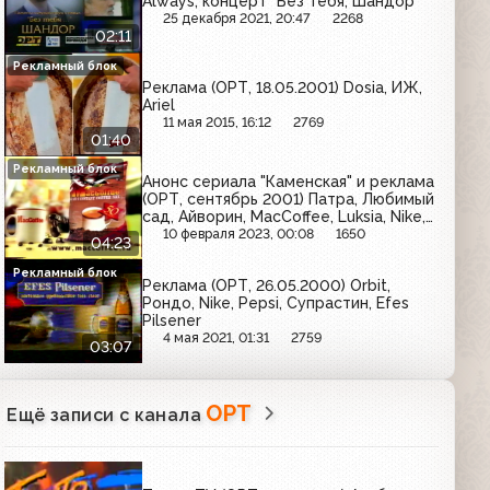
Always, концерт "Без тебя, Шандор"
25 декабря 2021, 20:47
2268
02:11
Рекламный блок
Реклама (ОРТ, 18.05.2001) Dosia, ИЖ,
Ariel
11 мая 2015, 16:12
2769
01:40
Рекламный блок
Анонс сериала "Каменская" и реклама
(ОРТ, сентябрь 2001) Патра, Любимый
сад, Айворин, MacCoffee, Luksia, Nike,
Alpen Gold, Omsa, Тюнс, Биттнер,
10 февраля 2023, 00:08
1650
04:23
Colgate
Рекламный блок
Реклама (ОРТ, 26.05.2000) Orbit,
Рондо, Nike, Pepsi, Супрастин, Efes
Pilsener
4 мая 2021, 01:31
2759
03:07
ОРТ
Ещё записи с канала