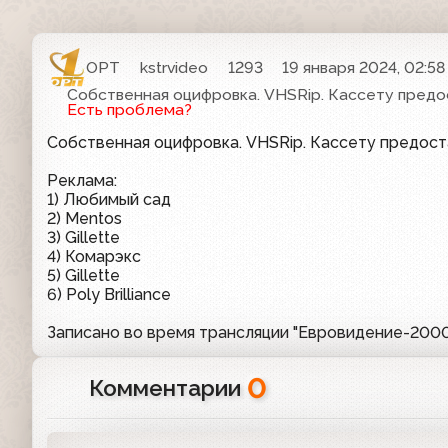
ОРТ
kstrvideo
1293
19 января 2024, 02:58
Собственная оцифровка. VHSRip. Кассету предо
Есть проблема?
Собственная оцифровка. VHSRip. Кассету предос
Реклама:
1) Любимый сад
2) Mentos
3) Gillette
4) Комарэкс
5) Gillette
6) Poly Brilliance
Записано во время трансляции "Евровидение-200
0
Комментарии