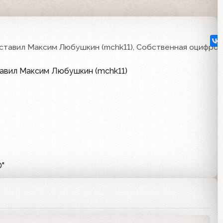
ставил Максим Любушкин (mchk11), Собственная оцифров
тавил Максим Любушкин (mchk11)
0"