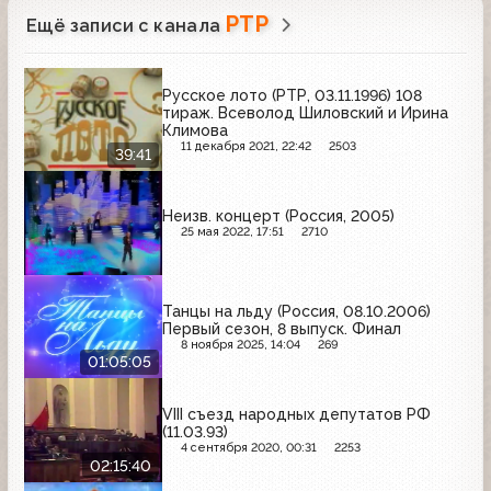
РТР
Ещё записи с канала
Русское лото (РТР, 03.11.1996) 108
тираж. Всеволод Шиловский и Ирина
Климова
11 декабря 2021, 22:42
2503
39:41
Неизв. концерт (Россия, 2005)
25 мая 2022, 17:51
2710
Танцы на льду (Россия, 08.10.2006)
Первый сезон, 8 выпуск. Финал
8 ноября 2025, 14:04
269
01:05:05
VIII съезд народных депутатов РФ
(11.03.93)
4 сентября 2020, 00:31
2253
02:15:40