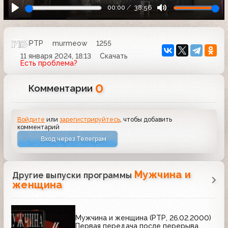
00:00
38:56
РТР
murmeow
1255
11 января 2024, 18:13
Скачать
Есть проблема?
0
Комментарии
Войдите
или
зарегистрируйтесь
, чтобы добавить
комментарий
Вход через Телеграм
Мужчина и
Другие выпуски программы
женщина
Мужчина и женщина (РТР, 26.02.2000)
Первая передача после перерыва.