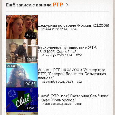
РТР
Ещё записи с канала
Дежурный по стране (Россия, 7.11.2005)
25 мая 2022, 17:44
2042
43:35
Бесконечное путешествие (РТР,
13.12.1996) Сергей Гай
8 декабря 2023, 19:34
1208
10:16
Анонс
Анонсы (РТР, 14.08.2001) "Экспертиза
РТР", "Валерий Леонтьев: Безымянная
планета"
18 октября 2025, 03:34
392
00:56
L-клуб (РТР, 1996) Екатерина Семёнова
- Кафе "Приморское"
7 октября 2022, 21:33
1601
03:40