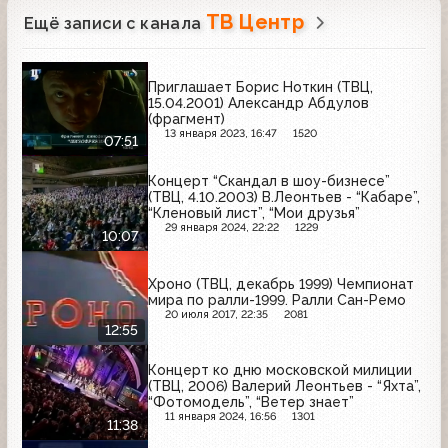
ТВ Центр
Ещё записи с канала
Приглашает Борис Ноткин (ТВЦ,
15.04.2001) Александр Абдулов
(фрагмент)
13 января 2023, 16:47
1520
07:51
Концерт “Скандал в шоу-бизнесе”
(ТВЦ, 4.10.2003) В.Леонтьев - “Кабаре”,
“Кленовый лист”, “Мои друзья”
29 января 2024, 22:22
1229
10:07
Хроно (ТВЦ, декабрь 1999) Чемпионат
мира по ралли-1999. Ралли Сан-Ремо
20 июля 2017, 22:35
2081
12:55
Концерт ко дню московской милиции
(ТВЦ, 2006) Валерий Леонтьев - “Яхта”,
“Фотомодель”, “Ветер знает”
11 января 2024, 16:56
1301
11:38