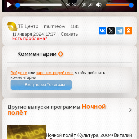
00:00
38:56
ТВ Центр
murmeow
1181
11 января 2024, 17:37
Скачать
Есть проблема?
0
Комментарии
Войдите
или
зарегистрируйтесь
, чтобы добавить
комментарий
Вход через Телеграм
Ночной
Другие выпуски программы
полёт
Ночной полёт (Культура, 2004) Виталий