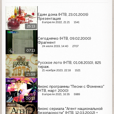
Едим дома (НТВ, 23.01.2005)
Презентация
8 апреля 2022, 21:21
1541
25:13
Сегоднячко (НТВ, 09.02.2000)
Фрагмент
24 июля 2019, 14:40
2707
07:13
Русское лото (НТВ, 01.08.2010), 825
тираж.
21 ноября 2023, 22:18
1521
25:59
Анонс
Анонс программы "Песни с Фоменко"
(НТВ, март 2000)
8 апреля 2021, 16:35
5989
00:13
Анонс
Анонс сериала "Агент национальной
безопасности" (НТВ, 12.03.2002) +